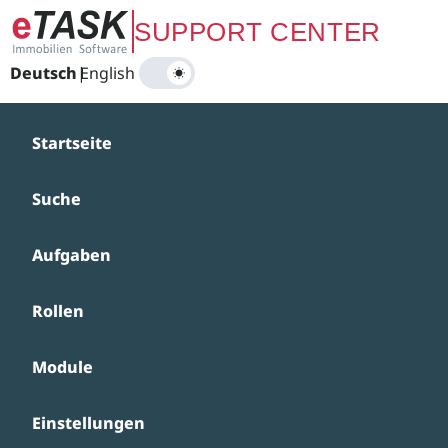
Zum Hauptinhalt springen
SUPPORT CENTER
Deutsch
|
English
Startseite
Suche
Aufgaben
Rollen
Module
Einstellungen