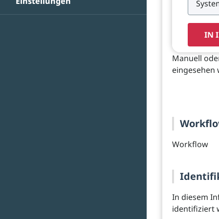
Einstellungen
IN 
Manuell ode
eingesehen 
Workfl
Workflow
Identifi
In diesem In
identifizier