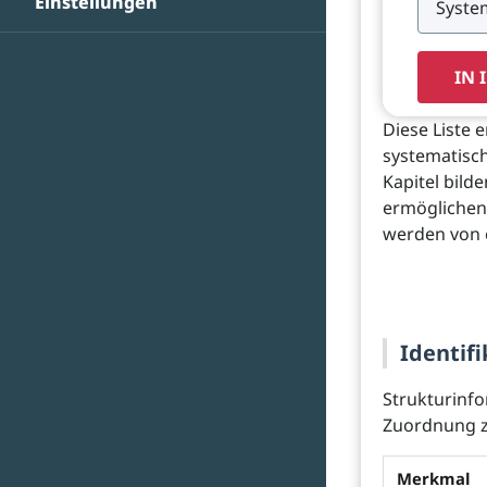
Einstellungen
IN 
Diese Liste 
systematisch
Kapitel bild
ermöglichen 
werden von 
Identifi
Strukturinf
Zuordnung z
Merkmal