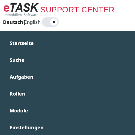
Zum Hauptinhalt springen
SUPPORT CENTER
Deutsch
|
English
Startseite
Suche
Aufgaben
Rollen
Module
Einstellungen