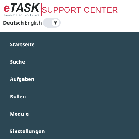
Zum Hauptinhalt springen
SUPPORT CENTER
Deutsch
|
English
Startseite
Suche
Aufgaben
Rollen
Module
Einstellungen