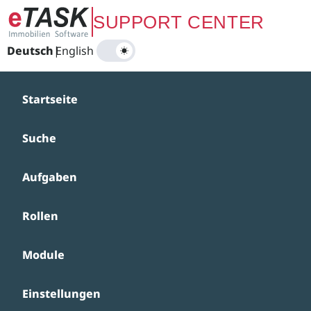
Zum Hauptinhalt springen
SUPPORT CENTER
Deutsch
|
English
Startseite
Suche
Aufgaben
Rollen
Module
Einstellungen