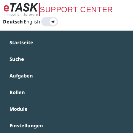
Zum Hauptinhalt springen
SUPPORT CENTER
Deutsch
|
English
Startseite
Suche
Aufgaben
Rollen
Module
Einstellungen