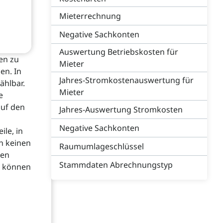
Mieterrechnung
Negative Sachkonten
Auswertung Betriebskosten für
en zu
Mieter
en. In
Jahres-Stromkostenauswertung für
ählbar.
Mieter
e
auf den
Jahres-Auswertung Stromkosten
Negative Sachkonten
ile, in
n keinen
Raumumlageschlüssel
nen
Stammdaten Abrechnungstyp
e können