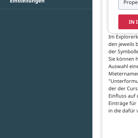
Einstellungen
IN 
Im Explorerk
den jeweils 
der Symbolle
Sie können h
Auswahl eine
Mieternamen
"Unterformul
der der Curs
Einfluss auf
Einträge für
in die dafü