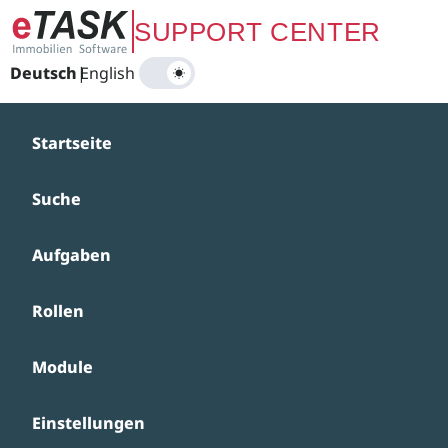
Zum Hauptinhalt springen
SUPPORT CENTER
Deutsch
|
English
Startseite
Suche
Aufgaben
Rollen
Module
Einstellungen