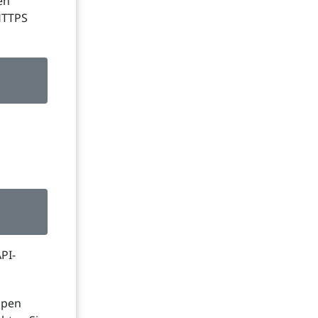
en
 HTTPS
PI-
ppen