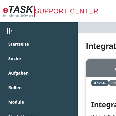
Zum Hauptinhalt springen
SUPPORT CENTER
Startseite
Integra
Suche
Aufgaben
IC12646
In
Rollen
Module
Integr