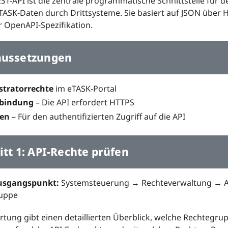
ST-API ist die zentrale programmatische Schnittstelle für d
eTASK-Daten durch Drittsysteme. Sie basiert auf JSON über
r OpenAPI-Spezifikation.
aussetzungen
stratorrechte
im eTASK-Portal
rbindung
– Die API erfordert HTTPS
ken
– Für den authentifizierten Zugriff auf die API
itt 1: API-Rechte prüfen
usgangspunkt:
Systemsteuerung → Rechteverwaltung → A
ruppe
tung gibt einen detaillierten Überblick, welche Rechtegru