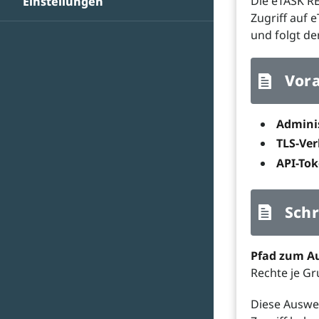
Die eTASK RE
Einstellungen
Zugriff auf 
und folgt de
Vor
Admini
TLS-Ve
API-To
Schr
Pfad zum A
Rechte je G
Diese Auswer