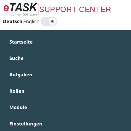
Zum Hauptinhalt springen
SUPPORT CENTER
Deutsch
|
English
Startseite
Suche
Aufgaben
Rollen
Module
Einstellungen