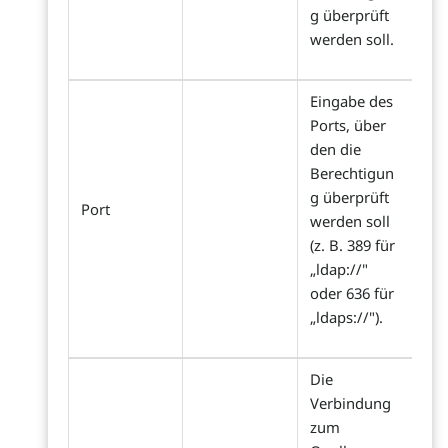
g überprüft
werden soll.
Eingabe des
Ports, über
den die
Berechtigun
g überprüft
Port
werden soll
(z. B. 389 für
„ldap://"
oder 636 für
„ldaps://").
Die
Verbindung
zum