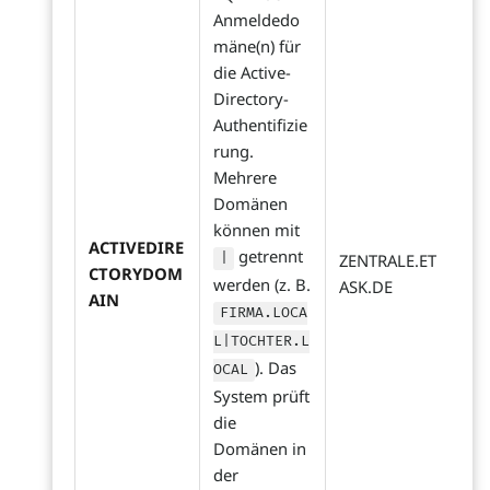
Anmeldedo
mäne(n) für
die Active-
Directory-
Authentifizie
rung.
Mehrere
Domänen
können mit
ACTIVEDIRE
getrennt
|
ZENTRALE.ET
CTORYDOM
werden (z. B.
ASK.DE
AIN
FIRMA.LOCA
L|TOCHTER.L
). Das
OCAL
System prüft
die
Domänen in
der