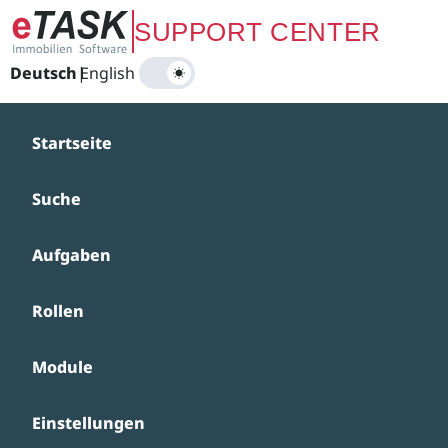
Zum Hauptinhalt springen
SUPPORT CENTER
Deutsch
|
English
Startseite
Suche
Aufgaben
Rollen
Module
Einstellungen