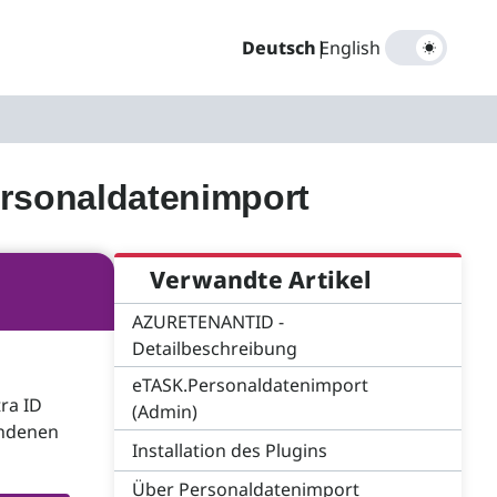
Deutsch
|
English
ersonaldatenimport
Verwandte Artikel
AZURETENANTID -
Detailbeschreibung
eTASK.Personaldatenimport
tra ID
(Admin)
andenen
Installation des Plugins
Über Personaldatenimport