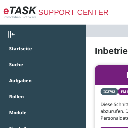
Zum Hauptinhalt springen
SUPPORT CENTER
Startseite
Inbetri
Suche
Aufgaben
IC2792
FM-
Rollen
Diese Schnit
abzurufen. D
Module
Personaldate