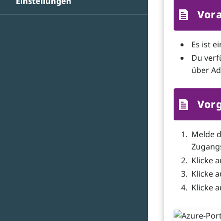
Einstellungen
Vor
Es ist 
Du verf
über Ad
Vor
Melde d
Zugangs
Klicke 
Klicke 
Klicke 