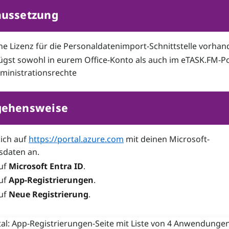
aussetzung
eine Lizenz für die Personaldatenimport-Schnittstelle vorha
ügst sowohl in eurem Office-Konto als auch im eTASK.FM-Po
ministrationsrechte
gehensweise
ich auf
https://portal.azure.com
mit deinen Microsoft-
daten an.
auf
Microsoft Entra ID
.
auf
App-Registrierungen
.
auf
Neue Registrierung
.