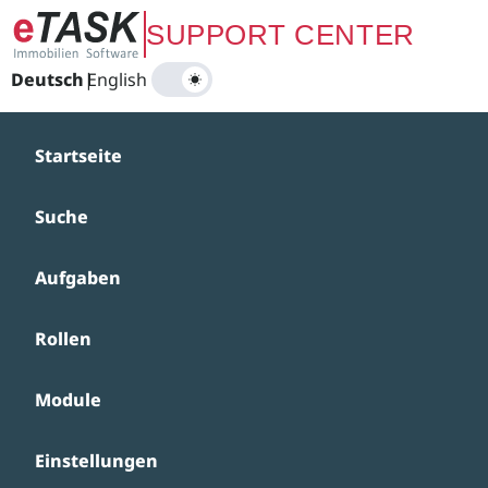
Zum Hauptinhalt springen
SUPPORT CENTER
Deutsch
|
English
Startseite
Suche
Aufgaben
Rollen
Module
Einstellungen