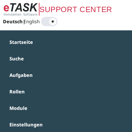
Zum Hauptinhalt springen
SUPPORT CENTER
Deutsch
|
English
Startseite
Suche
Aufgaben
Rollen
Module
Einstellungen