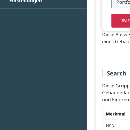
Einstellungen
IN 
Diese Auswe
eines Gebäu
Search
Diese Gruppe
Gebäudefläch
und Eingrenz
Merkmal
NF3