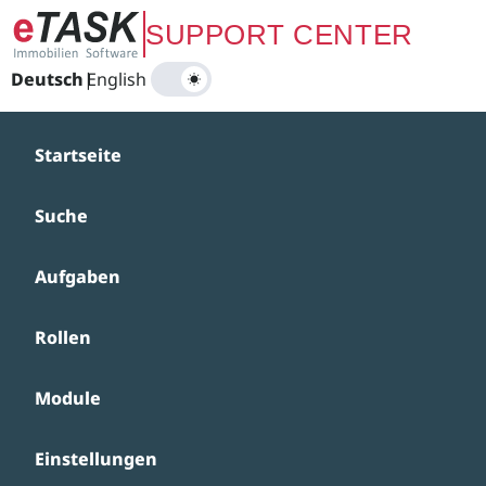
Zum Hauptinhalt springen
SUPPORT CENTER
Deutsch
|
English
Startseite
Suche
Aufgaben
Rollen
Module
Einstellungen