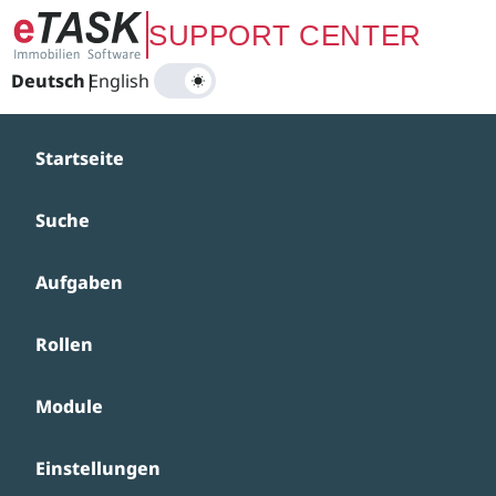
Zum Hauptinhalt springen
SUPPORT CENTER
Deutsch
|
English
Startseite
Suche
Aufgaben
Rollen
Module
Einstellungen