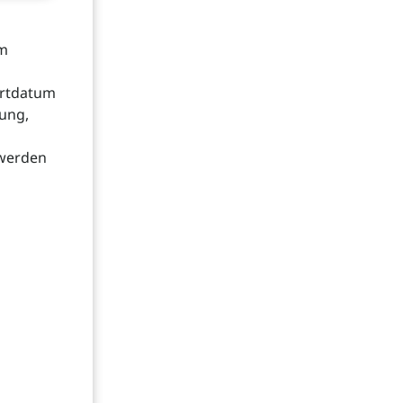
em
ortdatum
ung,
 werden