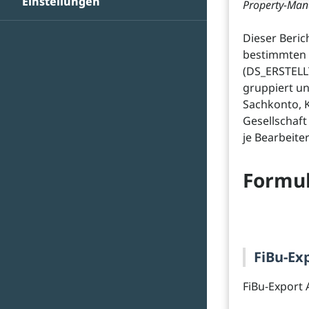
Einstellungen
Property-Man
Dieser Beri
bestimmten 
(DS_ERSTELL
gruppiert u
Sachkonto, 
Gesellschaft
je Bearbeit
Formul
FiBu-Ex
FiBu-Export