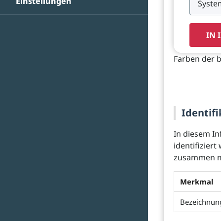
Einstellungen
IN 
Farben der b
Identifi
In diesem In
identifizier
zusammen mi
Merkmal
Bezeichnun