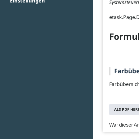
Einstellungen
Systemsteueru
etask.Page.
Formul
Farbübe
Farbübersic
ALS PDF HE
War dieser Art