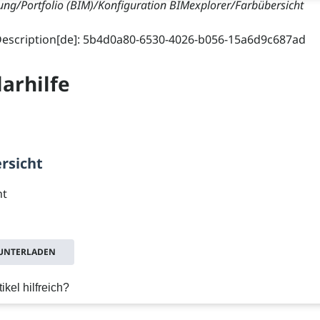
ng/Portfolio (BIM)/Konfiguration BIMexplorer/Farbübersicht
Description[de]: 5b4d0a80-6530-4026-b056-15a6d9c687ad
arhilfe
rsicht
ht
RUNTERLADEN
ikel hilfreich?