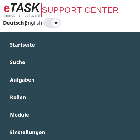
Zum Hauptinhalt springen
SUPPORT CENTER
Deutsch
|
English
Startseite
Suche
Aufgaben
Rollen
Module
Einstellungen