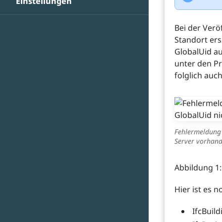
Einstellungen
Bei der Ver
Standort ers
GlobalUid au
unter den Pr
folglich auc
Fehlermeldung 
Server vorhan
Abbildung 1
Hier ist es 
IfcBuil