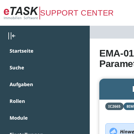
Zum Hauptinhalt springen
SUPPORT CENTER
Startseite
EMA-010
Parame
Suche
Aufgaben
Rollen
IC2665
BIM
Module
Hinwe