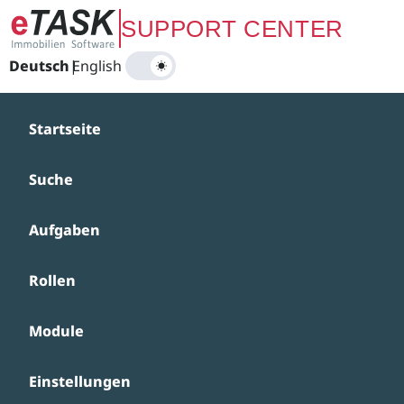
Zum Hauptinhalt springen
SUPPORT CENTER
Deutsch
|
English
Startseite
Suche
Aufgaben
Rollen
Module
Einstellungen