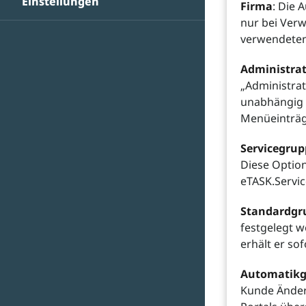
Einstellungen
Firma
: Die 
nur bei Ver
verwendeten
Administra
„Administra
unabhängig v
Menüeinträg
Servicegrup
Diese Option
eTASK.Servic
Standardgr
festgelegt w
erhält er sof
Automatikg
Kunde Änder