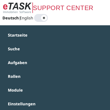
Zum Hauptinhalt springen
SUPPORT CENTER
Deutsch
|
English
Startseite
Suche
Aufgaben
Rollen
Module
Einstellungen