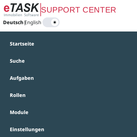
Zum Hauptinhalt springen
SUPPORT CENTER
Deutsch
|
English
Startseite
Suche
Aufgaben
Rollen
Module
Einstellungen