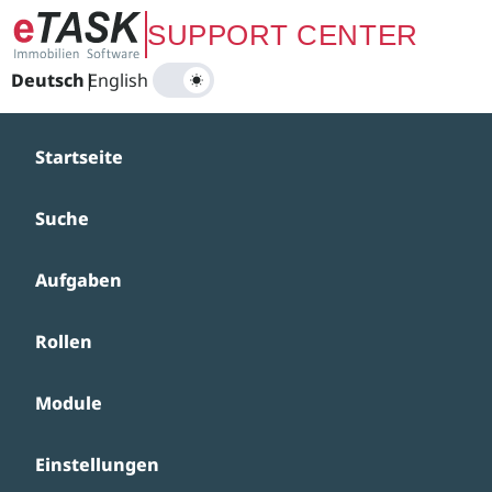
Zum Hauptinhalt springen
SUPPORT CENTER
Deutsch
|
English
Startseite
Suche
Aufgaben
Rollen
Module
Einstellungen