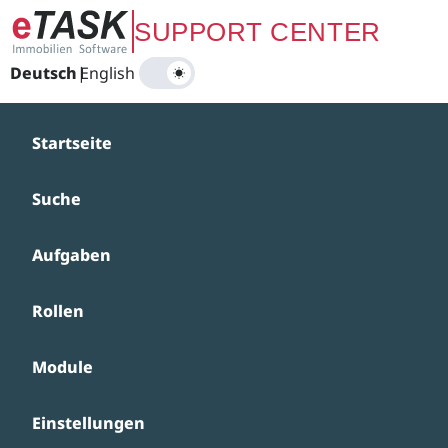
Zum Hauptinhalt springen
SUPPORT CENTER
Deutsch
|
English
Startseite
Suche
Aufgaben
Rollen
Module
Einstellungen