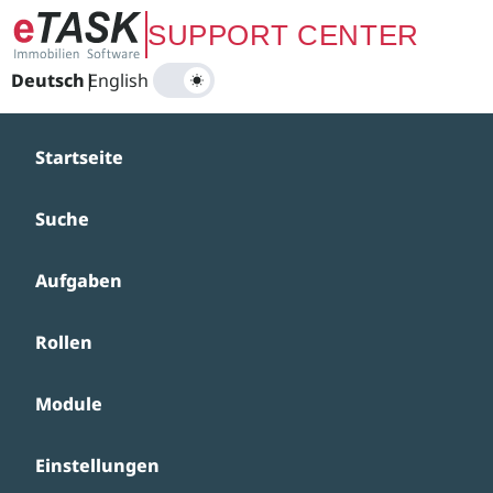
Zum Hauptinhalt springen
SUPPORT CENTER
Deutsch
|
English
Startseite
Suche
Aufgaben
Rollen
Module
Einstellungen