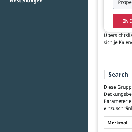
Einstellungen
IN 
Übersichtsli
sich je Kal
Search
Diese Gruppe
Deckungsbei
Parameter e
einzuschrän
Merkmal