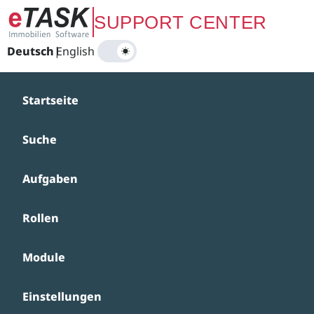
Zum Hauptinhalt springen
SUPPORT CENTER
Deutsch
|
English
Startseite
Suche
Aufgaben
Rollen
Module
Einstellungen