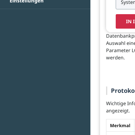
Einstellungen
IN 
Datenbankpro
Auswahl eine
Parameter L
werden.
Protoko
Wichtige In
angezeigt.
Merkmal