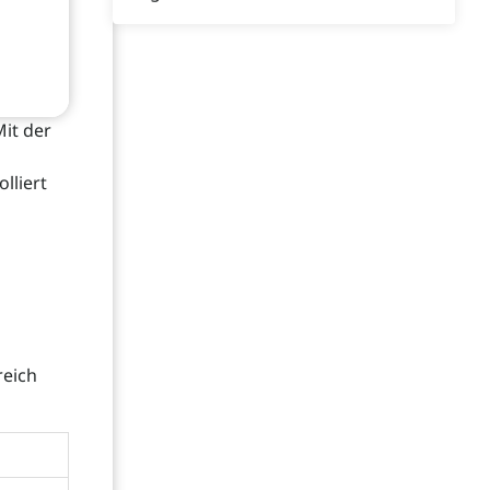
Mit der
lliert
reich