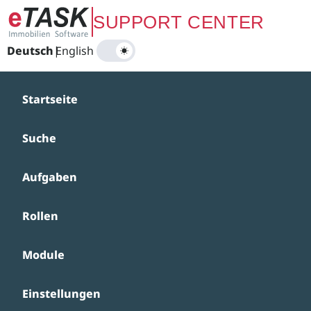
Zum Hauptinhalt springen
SUPPORT CENTER
Deutsch
|
English
Startseite
Suche
Aufgaben
Rollen
Module
Einstellungen