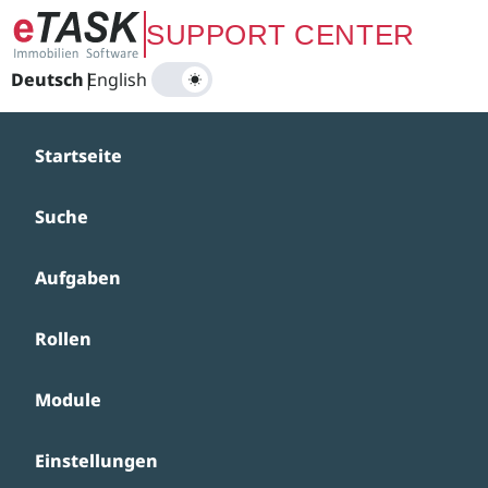
Zum Hauptinhalt springen
SUPPORT CENTER
Deutsch
|
English
Startseite
Suche
Aufgaben
Rollen
Module
Einstellungen