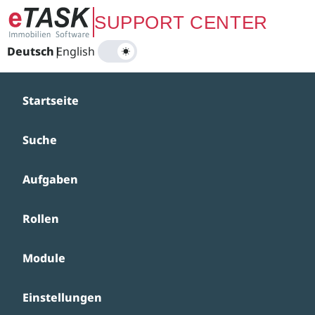
Zum Hauptinhalt springen
SUPPORT CENTER
Deutsch
|
English
Startseite
Suche
Aufgaben
Rollen
Module
Einstellungen