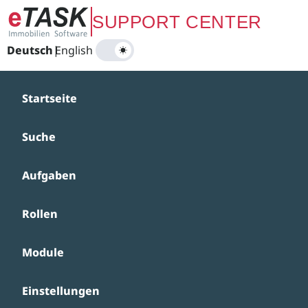
Zum Hauptinhalt springen
SUPPORT CENTER
Deutsch
|
English
Startseite
Suche
Aufgaben
Rollen
Module
Einstellungen