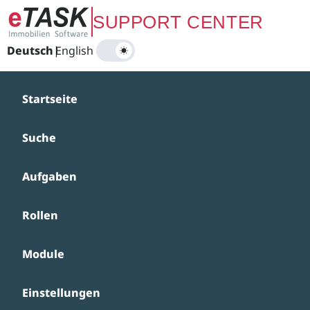
Zum Hauptinhalt springen
SUPPORT CENTER
Deutsch
|
English
Startseite
Suche
Aufgaben
Rollen
Module
Einstellungen