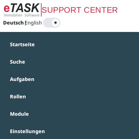
Zum Hauptinhalt springen
SUPPORT CENTER
Deutsch
|
English
Startseite
Suche
Aufgaben
Rollen
Module
Einstellungen