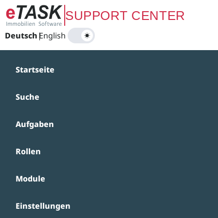
Zum Hauptinhalt springen
SUPPORT CENTER
Deutsch
|
English
Startseite
Suche
Aufgaben
Rollen
Module
Einstellungen