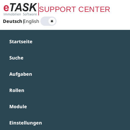
Zum Hauptinhalt springen
SUPPORT CENTER
Deutsch
|
English
Startseite
Suche
Aufgaben
Rollen
Module
Einstellungen