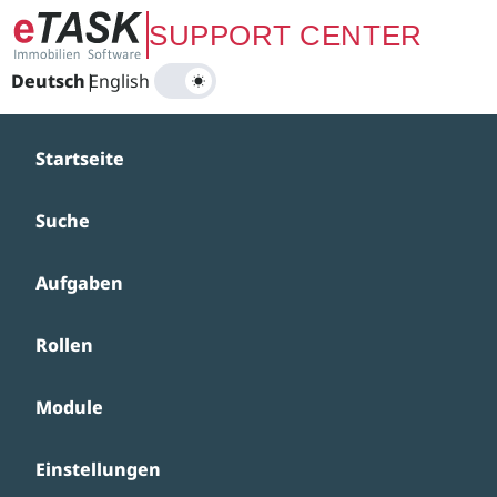
Zum Hauptinhalt springen
SUPPORT CENTER
Deutsch
|
English
Startseite
Suche
Aufgaben
Rollen
Module
Einstellungen