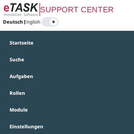
Zum Hauptinhalt springen
SUPPORT CENTER
Deutsch
|
English
Startseite
Suche
Aufgaben
Rollen
Module
Einstellungen