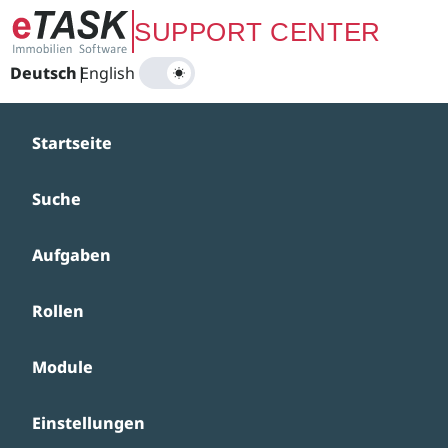
Zum Hauptinhalt springen
SUPPORT CENTER
Deutsch
|
English
Startseite
Suche
Aufgaben
Rollen
Module
Einstellungen