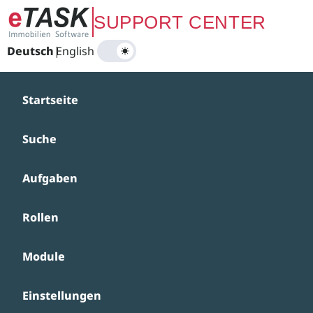
Zum Hauptinhalt springen
SUPPORT CENTER
Deutsch
|
English
Startseite
Suche
Aufgaben
Rollen
Module
Einstellungen