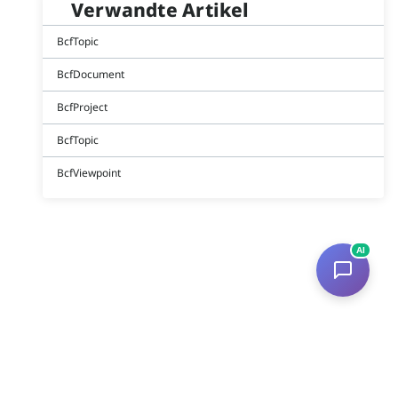
Verwandte Artikel
BcfTopic
BcfDocument
BcfProject
BcfTopic
BcfViewpoint
AI