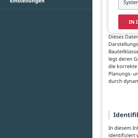
Einstellungen
IN 
Dieses Daten
Darstellungs
Bauteilklass
legt deren G
die korrekte
Planungs- u
durch dynam
Identifi
In diesem In
identifizier