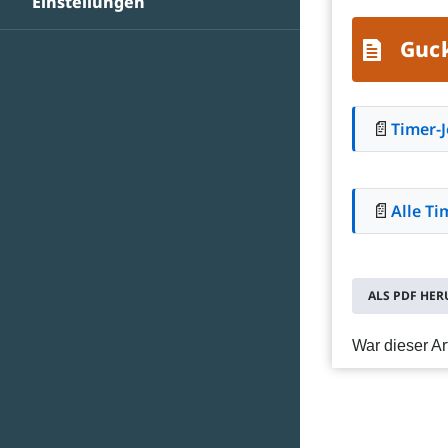
Einstellungen
Guck
📄
Timer-J
📄
Alle Ti
ALS PDF HE
War dieser Art