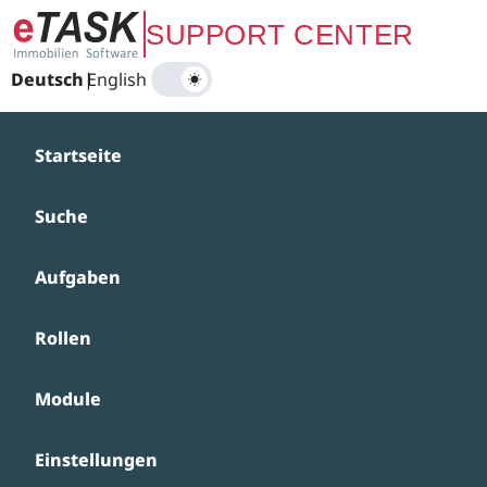
Zum Hauptinhalt springen
SUPPORT CENTER
Deutsch
|
English
Startseite
Suche
Aufgaben
Rollen
Module
Einstellungen