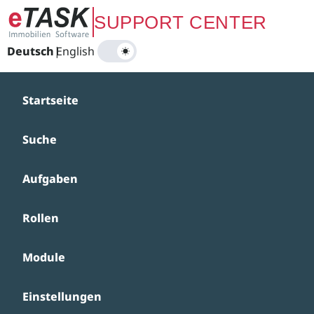
Zum Hauptinhalt springen
SUPPORT CENTER
Deutsch
|
English
Startseite
Suche
Aufgaben
Rollen
Module
Einstellungen