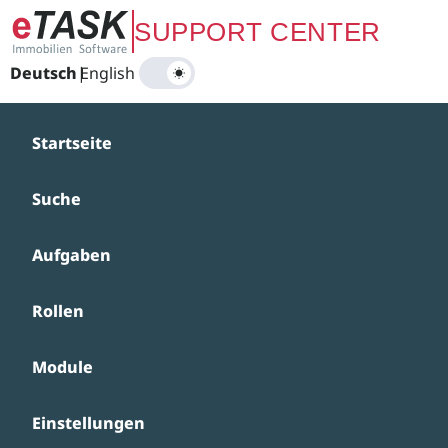
Zum Hauptinhalt springen
SUPPORT CENTER
Deutsch
|
English
Startseite
Suche
Aufgaben
Rollen
Module
Einstellungen